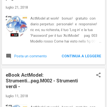
stesse cose. La crisi può essere una grande
luglio 21, 2018
benedizione per le persone e le nazioni,
perchè la crisi porta progressi. La creatività
ActModel at work! bonus! gratuito con
nasce dall’angoscia come il giorno nasce
diario perpetuo: personale! e responsive!
dalla notte oscura. E’ nella crisi che sorge
ric evi, su richiesta, il tuo 'Log in' e la tua
l’inventiva, le scoperte e le grandi strategie.
'Password' per il tuo 'ActModel' pag. 003
Chi supera la crisi supera sé stesso senza
Modello rosso Come hai visto nella fig 001-1
essere superato. Chi attribuisce alla crisi i
del KIT Pentagono in M001 all'interno del
suoi fallimenti e disagi, inibisce ...
KIT Pentagono, il modello (rosso) scelto per
CONTINUA A LEGGERE
Posta un commento
questo eBook è ActModel a 18 sinapsi
Perchè, ti chiederai, proprio ActModel?
All'origine era un modello [.org] costruito
eBook ActModel:
per chi voleva restare giovane!! tiki nel
Strumenti...pag.M002 - Strumenti
Social ActModel Group, allora ospitato
verdi -
dall'hosting KOLST qui in Italia. fig 003-1
All'epoca Carlo si rivolgeva ai pensionati
luglio 11, 2018
nostalgici che volevano sopravvivere almeno
giovanilmente, se non proprio, ma anche, in