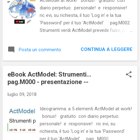
ActModel at work! bonus! gratuito con
Gioventù/Jeunesse. Non sa come sia andata
diario perpetuo: personale! e responsive!
alle circa 15.000 mail che hanno cofermato
ric evi, su richiesta, il tuo 'Log in' e la tua
'Register' e che ancora egli ha in archivio.
'Password' per il tuo 'ActModel' pag.M002
Dall'hosting 'Kolst' è però...
Strumenti verdi ActModel prevede l'uso, per
tutti gli utenti del suo gruppo, di tutte le
funzioni predisposte da Google. In
CONTINUA A LEGGERE
Posta un commento
https://www.google.it/intl/it/about/products/
e qui di seguito, puoi vedere l'impressionante
elenco di funzioni Google disponibili che
eBook ActModel: Strumenti...
ActModel prevede a bordo per il suo gruppo.
pag.M000 - presentazione --
fig 002-1 tante funzioni gratuite e non di
Google In Più Carlo Mosca dispone e utilizza,
luglio 09, 2018
per ActModel, di un abbonamento csa-
pool.org con 10 licenze free a G Suite (ai
Ideogramma: a 5 elementi ActModel at work!
tempi chiamato Google Apps) abbonamento
bonus! gratuito con diario perpetuo:
che permette di azzerare spese dell'ordine
personale! e responsive! ric evi, su
di 4€/mese a persona/licenza. Al Profilo
richiesta, il tuo 'Log in' e la tua 'Password'
Aziendale G Suite di questo ...
per il tuo 'ActModel' pag . M000