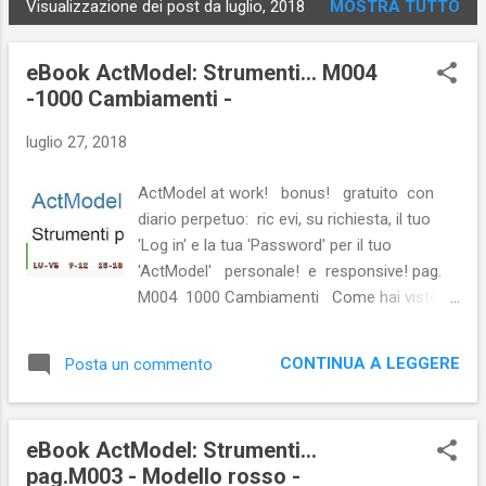
Visualizzazione dei post da luglio, 2018
MOSTRA TUTTO
P
o
eBook ActModel: Strumenti... M004
s
-1000 Cambiamenti -
t
luglio 27, 2018
ActModel at work! bonus! gratuito con
diario perpetuo: ric evi, su richiesta, il tuo
'Log in' e la tua 'Password' per il tuo
'ActModel' personale! e responsive! pag.
M004 1000 Cambiamenti Come hai visto
nella fig 001-1 del KIT Pentagono in M001
nel centro del KIT Pentagono
CONTINUA A LEGGERE
Posta un commento
l'evidenziazione gialla richiama i progetti di
Cambiamento einsteiniano che si possono
attivare con ActModel. Albert Einstein
eBook ActModel: Strumenti...
scriveva nel 1934: <<Non pretendiamo che le
pag.M003 - Modello rosso -
cose cambino, se continuiamo a fare le