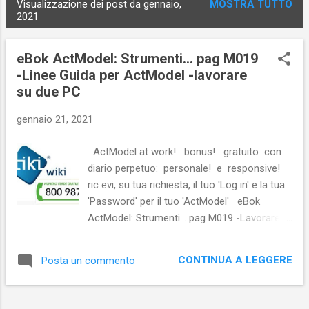
Visualizzazione dei post da gennaio,
MOSTRA TUTTO
P
2021
o
s
eBok ActModel: Strumenti... pag M019
t
-Linee Guida per ActModel -lavorare
su due PC
gennaio 21, 2021
ActModel at work! bonus! gratuito con
diario perpetuo: personale! e responsive!
ric evi, su tua richiesta, il tuo 'Log in' e la tua
'Password' per il tuo 'ActModel' eBok
ActModel: Strumenti... pag M019 -Lavorare
su due Pç - Alle prese con la
ristrutturaziopne del camper Tortuga del
CONTINUA A LEGGERE
Posta un commento
post M017 ,per la protezione del quale Carlo
by ActModel sta realizzando un elegante
tettoia che presto desriverà, esaminiamo il